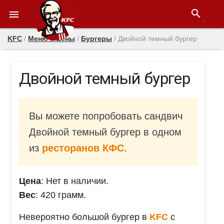
search

KFC
/
Меню и цены
/
Бургеры
/
Двойной темный бургер
Двойной темный бургер
Вы можете попробовать сандвич
Двойной темный бургер в одном
из
ресторанов КФС
.
Цена
: Нет в наличии.
Вес
: 420 грамм.
Невероятно большой бургер в
KFC
с