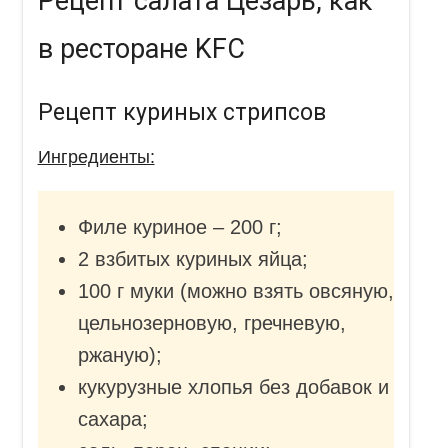
Рецепт салата Цезарь, как
в ресторане KFC
Рецепт куриных стрипсов
Ингредиенты:
Филе куриное – 200 г;
2 взбитых куриных яйца;
100 г муки (можно взять овсяную,
цельнозерновую, гречневую,
ржаную);
кукурузные хлопья без добавок и
сахара;